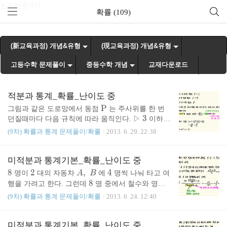
본문 바로가기
확률 (109)
(新교육과정) 개념&유형
(現교육과정) 개념&유형
고등수학 문제풀이
중등수학 개념
교재다운로드
적분과 통계_확률_난이도 중
\r
P
그림과 같은 도로망에서 동점
는 주사위를 한 번
m
3
3
던질때마다 다음 규칙에 따라 움직인다. ▷
이하의
1
1
P
4
4
5
5
눈이 나오면 오른쪽으로
칸 이동한다. ▷
또는
(9차) 확률과 통계 문제풀이/확률
2013. 6. 29. 22:38
1
1
6
6
의 눈이 나오면 왼쪽으로
칸 이동한다. ▷
의 눈
1
1
이 나오면 위쪽으로
칸 이동한다. 한 개의 주사위
5
5
\r
A
\r
P
\r
B
를
미적분과 통계기본_확률_난이도 중
번 던질 때,
이점에 있는 동점
가
지점에
q
\df
m
p
m
m
+
있게 될 확률을
8
8
2
2
이다.
A,
,
p
q
의 값을 구하시오.
4
4
명이
대의 자동차
A
B
에
명씩 나눠 타고 여
p
rac
A
+
P
B
\;
8
8
행을 가려고 한다. 그런데
명 중에서 철수와 영희
p,
,
4
4
1
(단,
p
q
는 서로소인 자연수이다.) 정답
{q}
q
B
6
6
만 운전을 할 수 있고, 나머지
명은 운전을 할 수 없
\;
1
(9차) 확률과 통계 문제풀이/확률
2013. 6. 24. 12:40
{p}
다고 한다. 두 자동차 모두 운전하여 출발할 수 있는
q
q
\df
p
+
확률을 기약분수
로 나타낼 수 있다. 이때,
p
q
p
rac
+
미적분과 통계기본_확률_난이도 중