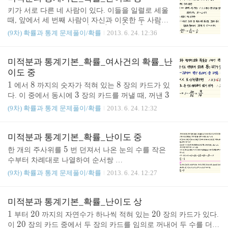
1
1
1
의 합을 구하시오. 정답
{q}
q
키가 서로 다른 네 사람이 있다. 이들을 일렬로 세울
1
{p}
때, 앞에서 세 번째 사람이 자신과 이웃한 두 사람보
1
1
3
2
3
\df
\df
\df
\df
\df
(9차) 확률과 통계 문제풀이/확률
2013. 6. 24. 12:36
다 키가 작을 확률은? ①
②
③
④
⑤
정
3
2
5
3
4
rac
rac
rac
rac
rac
답 ①
{1}
{1}
{3}
{2}
{3}
{3}
{2}
{5}
{3}
{4}
미적분과 통계기본_확률_여사건의 확률_난
이도 중
1
1
8
8
8
8
에서
까지의 숫자가 적혀 있는
장의 카드가 있
3
3
3
3
다. 이 중에서 동시에
장의 카드를 꺼낼 때, 꺼낸
장의 카드에 적힌 세 수가 모두 연속이거나 혹은 두
(9차) 확률과 통계 문제풀이/확률
2013. 6. 24. 12:32
q
\df
p
+
수만 연속일 확률을
라고 할 때,
p
q
의 값을 구
p
rac
+
p,\;
,
2
2
3
하시오. (단,
p
q
는 서로소인 자연수이다.) 정답
{q}
q
미적분과 통계기본_확률_난이도 중
q
3
{p}
5
5
한 개의 주사위를
번 던져서 나온 눈의 수를 작은
(a
수부터 차례대로 나열하여 순서쌍
(
,
,
,
,
)
_1
a
a
a
a
a
를 만든다. 이 순서쌍들의 집
1
2
3
5
5
(9차) 확률과 통계 문제풀이/확률
2013. 6. 24. 12:27
,
S
S
합을
S
라고 하고
S
의 원소 중 한 원소를 선택하였
\;
a
≤
<
≤
<
을 때,
a
a
a
a
a
가 될 확률은?
1
2
3
4
5
1
a_
_
미적분과 통계기본_확률_난이도 상
\df
(단, 주사위의 눈이 나오는 순서는 무시한다.) ①
2 ,
1
9
rac
1
1
2
2
0
2
2
0
부터
까지의 자연수가 하나씩 적혀 있는
장의 카드가 있다.
2
1
4
5
\df
\df
\df
\df
\;
\l
{1}
2
2
0
0
0
②
③
④
⑤
정답 ②
이
장의 카드 중에서 두 장의 카드를 임의로 꺼내어 두 수를 더하