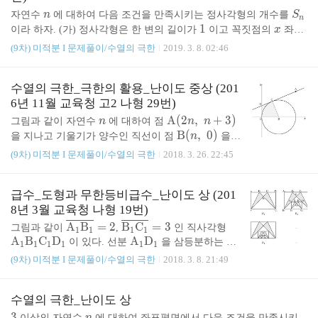
n
S
자연수
n
에 대하여 다음 조건을 만족시키는 정사각형의 개수를
S
k
(g
(
∘
)
(
)
가 실수 전체의 집합에서 연속이다. 상수
k
에 대하여
g
f
k
n
_
1
1
x
이라 하자. (가) 정사각형은 한 변의 길이가
이고 꼭짓점의
x
좌표
\ci
1
1
3
3
5
5
7
7
9
9
의 값은? ①
②
③
④
⑤
정답 ⑤
n
y
rc
와
y
좌표가 모두 정수이다.(나) 연립부등식
$\dfrac{1}{2}x^2
(9차) 미적분 I 문제풀이/수열의 극한
2019. 3. 8. 02:46
f)
(k)
수열의 극한_극한의 활용_난이도 중상 (201
6년 11월 교육청 고2 나형 29번)
n
{\r
A
(
2
,
+
3
)
그림과 같이 자연수
n
에 대하여 점
n
n
m
{\r
B
(
,
0
)
을 지나고 기울기가 양수인 직선이 점
n
을
A}
m
n
중심으로 하고 반지름이 길이가
n
인 원에 접할 때,
(9차) 미적분 I 문제풀이/수열의 극한
2018. 3. 26. 22:45
(2
B}
\r
C
y
\r
이 직선이 원과 만나는 점을
,
y
축과 만나는 점을
n,
(n,
m
m
D
\r
O
B
C
D
라 하자. 사각형
의 둘레의 길이와 넓이를
\;
×
\;
C
D
l
S
l_
m
\l
급수_도형과 무한등비급수_난이도 상 (201
n
n
,
l
i
m
각각
l
S
이라 할 때,
의 값을 구하
n+
0)
n
n
3
n,
O
i
8년 3월 교육청 나형 19번)
→
∞
n
n
\r
O
4
4
3)
시오. (단,
는 원점이다.)정답
\;
B
m
\o
A
B
=
2
\o
B
C
=
3
\r
그림과 같이
,
인 직사각형
1
1
1
1
m
S
C
\l
A
B
C
D
v
v
\r
A
D
m
이 있다. 선분
을 삼등분하는 점
1
1
1
1
1
1
O
_
D
i
\r
A
e
e
m
\r
E
,
F
A
중에서
에 가까운 점부터 차례대로
이라
1
1
1
(9차) 미적분 I 문제풀이/수열의 극한
2018. 3. 8. 21:49
n
m
m
\r
B
r
F
r
\r
C
A
E
m
\r
G
_
하고, 선분
과 선분
의 교점을
이라
1
1
1
1
1
i
A
m
l
\r
B
G
E
l
m
_
\r
C
F
E
G
m
1
하자. 삼각형
과 삼각형
의 내부
1
1
1
1
1
1
t
_
B
i
m
R
i
C
1
m
_
G
R
B
에 색칠하여 얻은 그리을
수열의 극한_난이도 상
R
이라 하자.그림
R
에
1
1
s
1
_
n
B
_
n
_
D
C
1,
_
_
_
\r
B
C
\r
B
,
C
서 선분
위에 두 꼭짓점
가 있고, 선
3
3
n
1
1
2
2
이상의 자연수
에 대하여 좌표평면에서 다음 조건을 만족시키