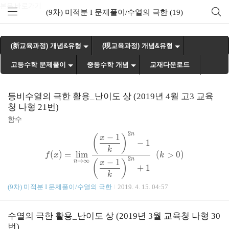
본문 바로가기
(9차) 미적분 I 문제풀이/수열의 극한 (19)
(新교육과정) 개념&유형
(現교육과정) 개념&유형
고등수학 문제풀이
중등수학 개념
교재다운로드
등비수열의 극한 활용_난이도 상 (2019년 4월 고3 교육
청 나형 21번)
함수
2
n
f(x) = \lim \limits_{n \to \i
−
1
(
)
x
−
1
k
(
)
=
l
i
m
(
>
0
)
f
x
k
2
n
→
∞
−
1
(
)
n
x
+
1
k
(9차) 미적분 I 문제풀이/수열의 극한
2019. 4. 15. 04:57
에 대하여 함수
{
g(x)= \begin{cases} (f \circ 
(
∘
)
(
)
(
=
)
f
f
x
x
k
(
)
=
수열의 극한 활용_난이도 상 (2019년 3월 교육청 나형 30
g
x
2
(
−
)
(

=
)
x
k
x
k
번)